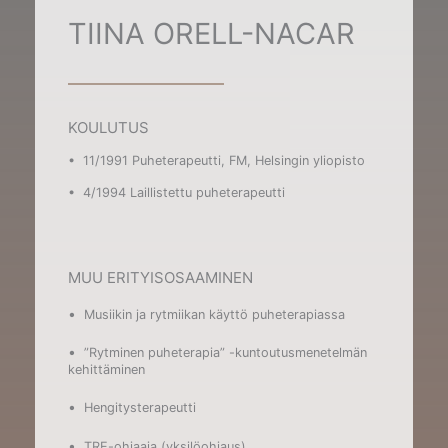
TIINA ORELL-NACAR
KOULUTUS
• 11/1991 Puheterapeutti, FM, Helsingin yliopisto
• 4/1994 Laillistettu puheterapeutti
MUU ERITYISOSAAMINEN
•
Musiikin ja rytmiikan käyttö puheterapiassa
•
”Rytminen puheterapia” -kuntoutusmenetelmän
kehittäminen
•
Hengitysterapeutti
•
TRE-ohjaaja (yksilöohjaus)