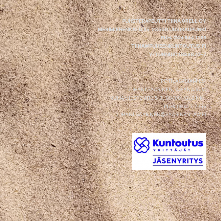
PUHETERAPEUTTI TIINA ORELL OY
MERIMIEHENKATU 35,
23500 UUSIKAUPUNKI
PUH: 044 544 1155
TIINA@PUHEENKUNTOUTUS.FI
Y-TUNNUS:
1839870-7
POTILASASIAMIES:
JUHANI SAARINEN, ASIANAJAJA
NUIJAMIESTENTIE 5 B, 00400 HELSINKI
PUH: 09 477 2356
JUHANI.SAARINEN@SAARINENLAW.FI