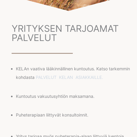
YRITYKSEN TARJOAMAT
PALVELUT
KELAn vaativa lääkinnällinen kuntoutus. Katso tarkemmin
kohdasta
PALVELUT KELAN ASIAKKAILLE.
Kuntoutus vakuutusyhtiön maksamana.
Puheterapiaan liittyvät konsultoinnit.
Yritys tarjoaa myös puheterapia-alaan liittyviä luentoja