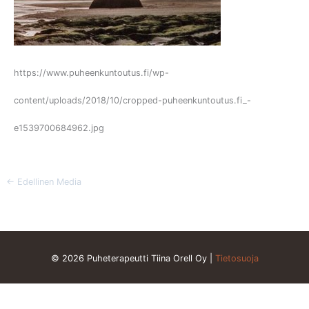
https://www.puheenkuntoutus.fi/wp-
content/uploads/2018/10/cropped-puheenkuntoutus.fi_-
e1539700684962.jpg
←
Edellinen Media
© 2026 Puheterapeutti Tiina Orell Oy |
Tietosuoja