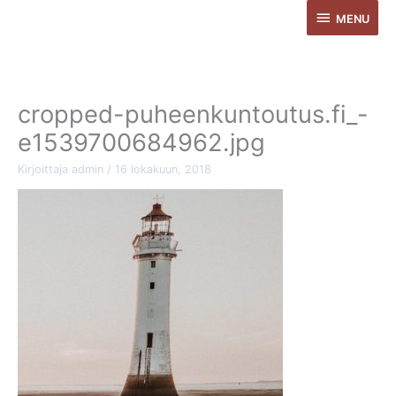
MENU
Siirry
MENU
sisältöön
cropped-puheenkuntoutus.fi_-
e1539700684962.jpg
Kirjoittaja
admin
/
16 lokakuun, 2018